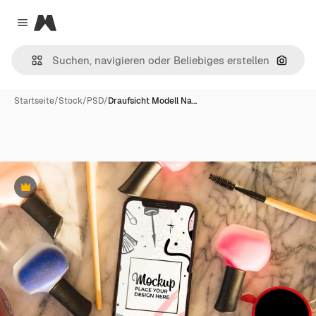
Magnific
Close menu
Nach B
Startseite
/
Stock
/
PSD
/
Draufsicht Modell Na…
Premium