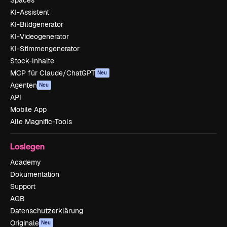
Spaces
KI-Assistent
KI-Bildgenerator
KI-Videogenerator
KI-Stimmengenerator
Stock-Inhalte
MCP für Claude/ChatGPT
Neu
Agenten
Neu
API
Mobile App
Alle Magnific-Tools
Loslegen
Academy
Dokumentation
Support
AGB
Datenschutzerklärung
Originale
Neu