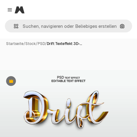
Magnific
Close menu
Nach B
Startseite
/
Stock
/
PSD
/
Drift Texteffekt 3D-…
Premium