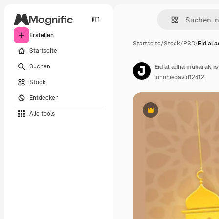
Erstellen
Startseite
/
Stock
/
PSD
/
Eid al 
Startseite
Suchen
Eid al adha mubarak i
johnniedavid12412
Stock
Entdecken
Alle tools
Premium