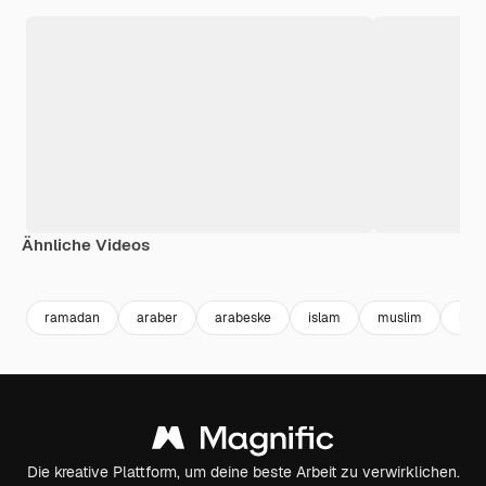
Ähnliche Videos
Premium
Premium
Premium
Premium
ramadan
araber
arabeske
islam
muslim
luxu
Die kreative Plattform, um deine beste Arbeit zu verwirklichen.