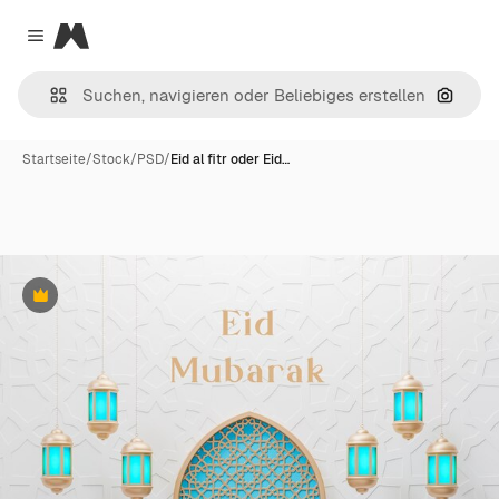
Magnific
Close menu
Nach B
Startseite
/
Stock
/
PSD
/
Eid al fitr oder Eid…
Premium