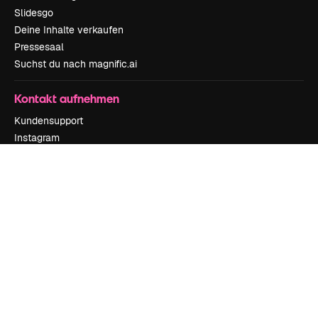
Slidesgo
Deine Inhalte verkaufen
Pressesaal
Suchst du nach magnific.ai
Kontakt aufnehmen
Kundensupport
Instagram
YouTube
LinkedIn
TikTok
Discord
X
Reddit
Copyright © 2010-
2026
Freepik Company S.L.U.
Alle Rechte vorbehalten
.