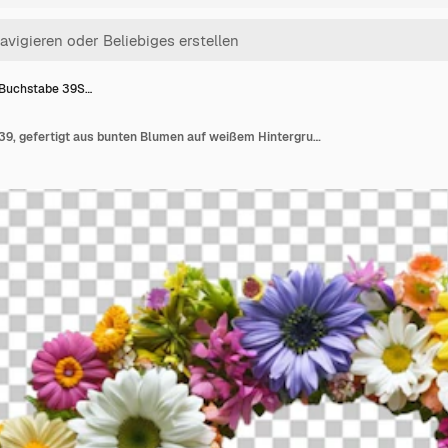
-Buchstabe 39S…
Ein 3D-Buchstabe 39S39, gefertigt aus bunten Blumen auf weißem Hintergrund