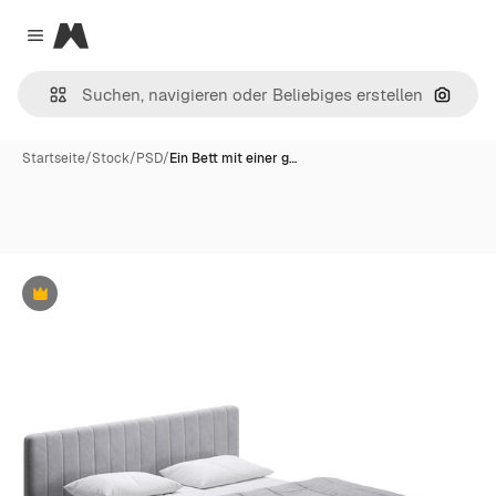
Magnific
Close menu
Nach B
Startseite
/
Stock
/
PSD
/
Ein Bett mit einer g…
Premium