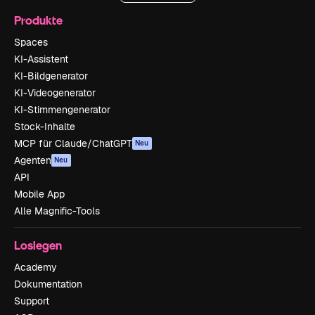
Produkte
Spaces
KI-Assistent
KI-Bildgenerator
KI-Videogenerator
KI-Stimmengenerator
Stock-Inhalte
MCP für Claude/ChatGPT
Neu
Agenten
Neu
API
Mobile App
Alle Magnific-Tools
Loslegen
Academy
Dokumentation
Support