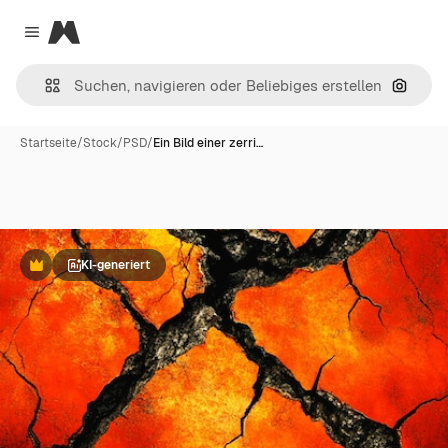
Magnific
Close menu
Nach B
Startseite
/
Stock
/
PSD
/
Ein Bild einer zerri…
KI-generiert
Premium