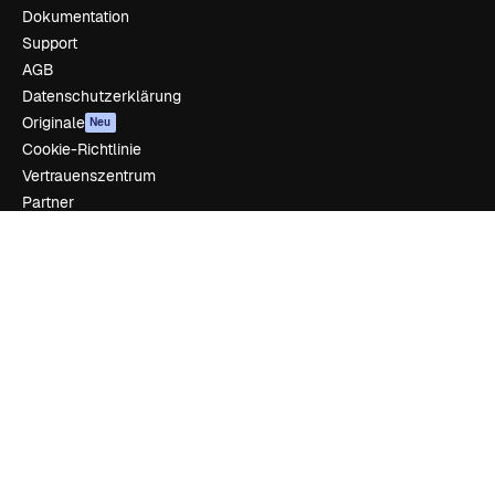
Dokumentation
Support
AGB
Datenschutzerklärung
Originale
Neu
Cookie-Richtlinie
Vertrauenszentrum
Partner
Unternehmen
Unternehmen
Preise
Über uns
Reviews
Karriere
Suchtrends
Blog
Veranstaltungen