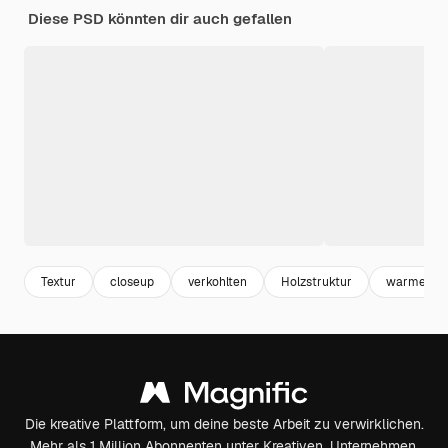
Diese PSD könnten dir auch gefallen
Textur
closeup
verkohlten
Holzstruktur
warme Fa
Die kreative Plattform, um deine beste Arbeit zu verwirklichen.
Mehr als 1 Million Abonnenten unter Kreativen, Unternehmen,