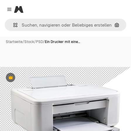
Magnific
Close menu
Nach B
Startseite
/
Stock
/
PSD
/
Ein Drucker mit eine…
Premium