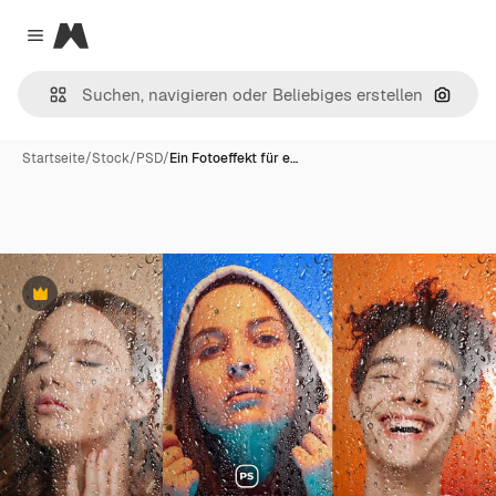
Magnific
Close menu
Nach B
Startseite
/
Stock
/
PSD
/
Ein Fotoeffekt für e…
Premium