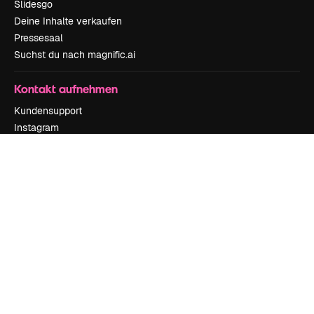
Slidesgo
Deine Inhalte verkaufen
Pressesaal
Suchst du nach magnific.ai
Kontakt aufnehmen
Kundensupport
Instagram
YouTube
LinkedIn
TikTok
Discord
X
Reddit
Copyright © 2010-
2026
Freepik Company S.L.U.
Alle Rechte vorbehalten
.