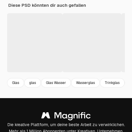
Diese PSD könnten dir auch gefallen
Glas
glas
Glas Wasser
Wasserglas
Trinkglas
S
Die kreative Plattform, um deine beste Arbeit zu verwirklichen.
Mehr als 1 Million Abonnenten unter Kreativen, Unternehmen,