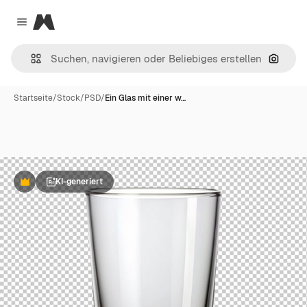
Magnific
Close menu
Nach B
Startseite
/
Stock
/
PSD
/
Ein Glas mit einer w…
KI-generiert
Premium