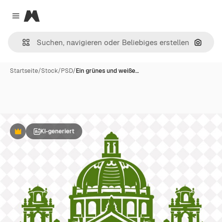
Magnific
Close menu
Nach B
Startseite
/
Stock
/
PSD
/
Ein grünes und weiße…
KI-generiert
Premium