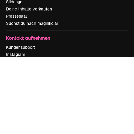
Slidesgo
Deine Inhalte verkaufen
Pressesaal
Suchst du nach magnific.ai
Kontakt aufnehmen
Kundensupport
Instagram
YouTube
LinkedIn
TikTok
Discord
X
Reddit
Copyright © 2010-
2026
Freepik Company S.L.U.
Alle Rechte vorbehalten
.