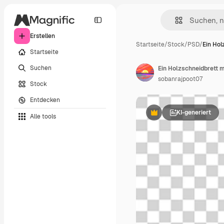
Erstellen
Startseite
/
Stock
/
PSD
/
Ein Hol
Startseite
Suchen
sobanrajpoot07
Stock
Entdecken
KI-generiert
Alle tools
Premium