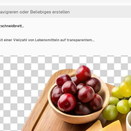
zschneidbrett…
Ein Holzschneidbrett mit einer Vielzahl von Lebensmitteln auf transparentem Hintergrund