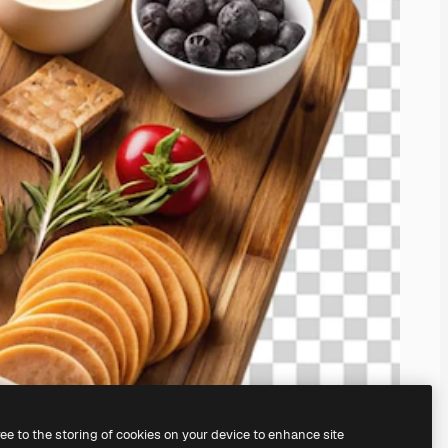
ree to the storing of cookies on your device to enhance site
serem
KI-Bildgenerator
erstellen.