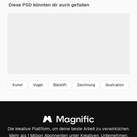
Diese PSD könnten dir auch gefallen
Kunst
Vogel
Bleistift
Zeichnung
Illustration
R
Die kreative Plattform, um deine beste Arbeit zu verwirklichen.
Mehr als 1 Million Abonnenten unter Kreativen, Unternehmen,