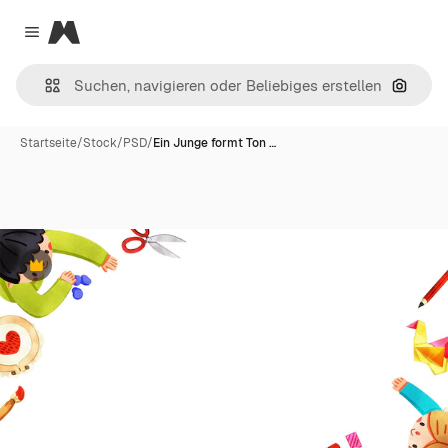
Magnific
Close menu
Nach B
Startseite
/
Stock
/
PSD
/
Ein Junge formt Ton …
Premium