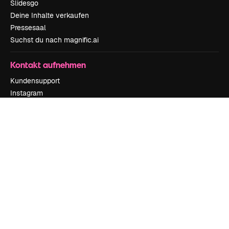
Slidesgo
Deine Inhalte verkaufen
Pressesaal
Suchst du nach magnific.ai
Kontakt aufnehmen
Kundensupport
Instagram
YouTube
LinkedIn
TikTok
Discord
X
Reddit
Copyright © 2010-
2026
Freepik Company S.L.U.
Alle Rechte vorbehalten
.