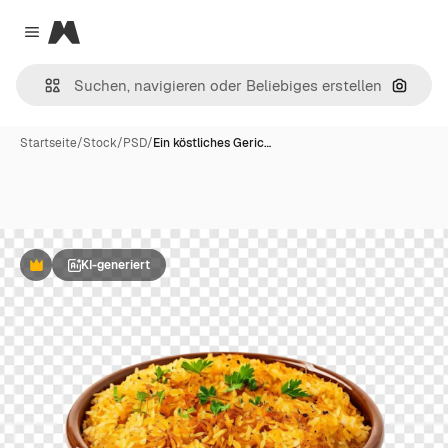
Magnific
Close menu
Nach B
Startseite
/
Stock
/
PSD
/
Ein köstliches Geric…
KI-generiert
Premium