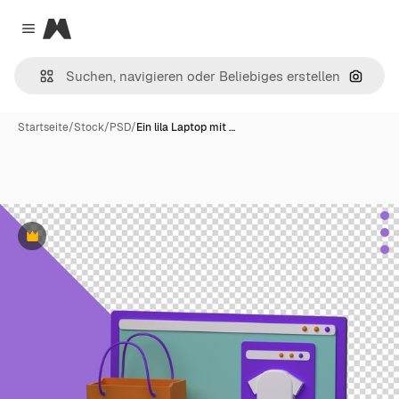
Magnific
Close menu
Nach B
Startseite
/
Stock
/
PSD
/
Ein lila Laptop mit …
Premium