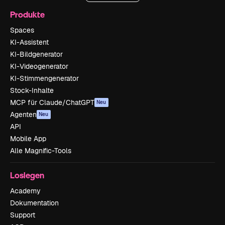
Produkte
Spaces
KI-Assistent
KI-Bildgenerator
KI-Videogenerator
KI-Stimmengenerator
Stock-Inhalte
MCP für Claude/ChatGPT
Neu
Agenten
Neu
API
Mobile App
Alle Magnific-Tools
Loslegen
Academy
Dokumentation
Support