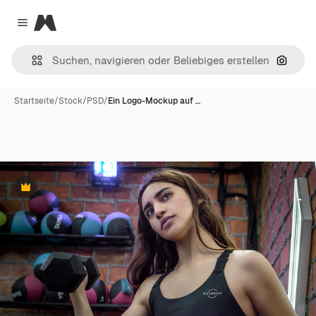
Magnific
Close menu
Nach B
Startseite
/
Stock
/
PSD
/
Ein Logo-Mockup auf …
Premium