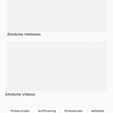
Ähnliche Vektoren
Ähnliche Videos
Premium
Premium
fitness studio
krafttraining
fitnessstudio
kettlebell