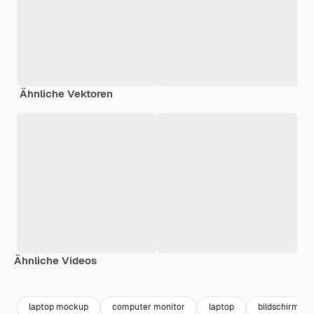
Ähnliche Vektoren
Ähnliche Videos
Premium
Premium
Premium
Premium
laptop mockup
computer monitor
laptop
bildschirm