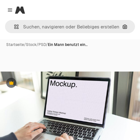
Magnific
Close menu
Nach B
Startseite
/
Stock
/
PSD
/
Ein Mann benutzt ein…
Premium