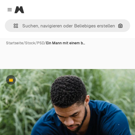
Magnific
Close menu
Nach B
Startseite
/
Stock
/
PSD
/
Ein Mann mit einem b…
Premium