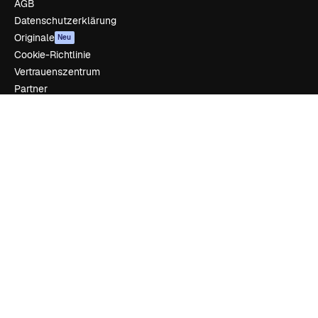
AGB
Datenschutzerklärung
Originale
Neu
Cookie-Richtlinie
Vertrauenszentrum
Partner
Unternehmen
Unternehmen
Preise
Über uns
Reviews
Karriere
Suchtrends
Blog
Veranstaltungen
Slidesgo
Deine Inhalte verkaufen
Pressesaal