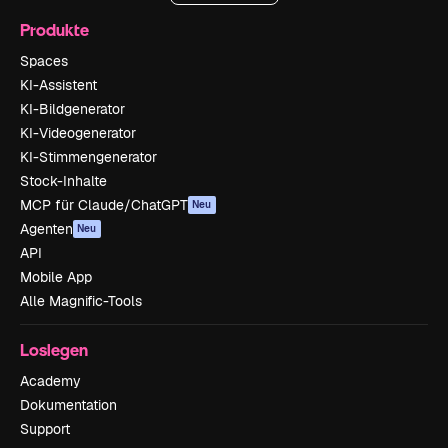
Produkte
Spaces
KI-Assistent
KI-Bildgenerator
KI-Videogenerator
KI-Stimmengenerator
Stock-Inhalte
MCP für Claude/ChatGPT
Neu
Agenten
Neu
API
Mobile App
Alle Magnific-Tools
Loslegen
Academy
Dokumentation
Support