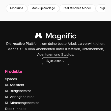
Mockups
Mockup-Vorlage
realistisches Modell
digital
Die kreative Plattform, um deine beste Arbeit zu verwirklichen.
Mehr als 1 Million Abonnenten unter Kreativen, Unternehmen,
Agenturen und Studios.
Deutsch
Produkte
Spaces
KI-Assistent
KI-Bildgenerator
KI-Videogenerator
KI-Stimmengenerator
Stock-Inhalte