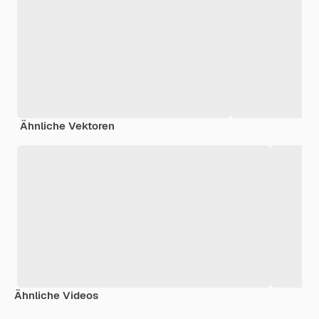
Ähnliche Vektoren
Ähnliche Videos
Premium
Premium
Premium
Premium