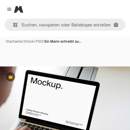
Magnific
Close menu
Nach B
Startseite
/
Stock
/
PSD
/
Ein Mann schreibt au…
Premium