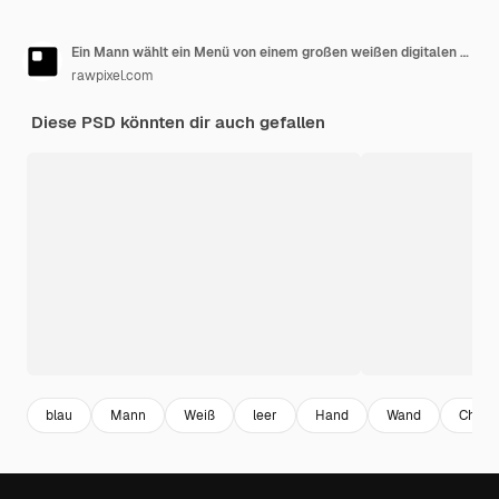
Ein Mann wählt ein Menü von einem großen weißen digitalen Bildschirm aus
rawpixel.com
Diese PSD könnten dir auch gefallen
blau
Mann
Weiß
leer
Hand
Wand
Chine