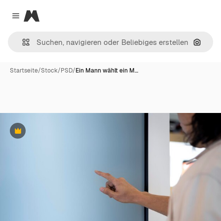
Magnific
Close menu
Nach B
Startseite
/
Stock
/
PSD
/
Ein Mann wählt ein M…
Premium