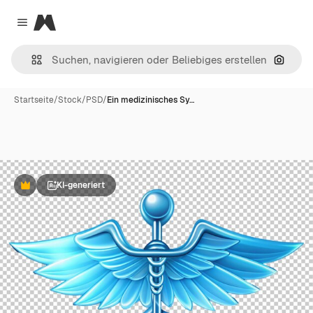
Magnific
Close menu
Nach B
Startseite
/
Stock
/
PSD
/
Ein medizinisches Sy…
KI-generiert
Premium