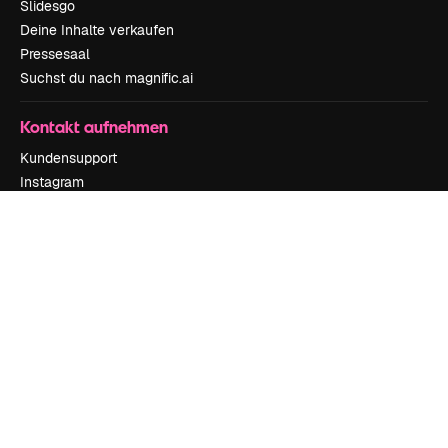
Slidesgo
Deine Inhalte verkaufen
Pressesaal
Suchst du nach magnific.ai
Kontakt aufnehmen
Kundensupport
Instagram
YouTube
LinkedIn
TikTok
Discord
X
Reddit
Copyright © 2010-
2026
Freepik Company S.L.U.
Alle Rechte vorbehalten
.