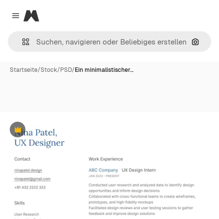
Magnific
Close menu
Nach B
Startseite
/
Stock
/
PSD
/
Ein minimalistischer…
Premium