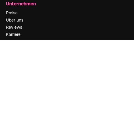
Unternehmen
Preise
Über uns
Reviews
Karriere
Suchtrends
Blog
Veranstaltungen
Slidesgo
Deine Inhalte verkaufen
Pressesaal
Suchst du nach magnific.ai
Kontakt aufnehmen
Kundensupport
Instagram
YouTube
LinkedIn