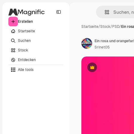
Erstellen
Startseite
/
Stock
/
PSD
/
Ein ros
Startseite
Suchen
Ein rosa und orangefar
Srinet05
Stock
Entdecken
Alle tools
Premium