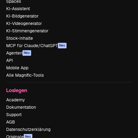
Spaces
KI-Assistent
KI-Bildgenerator
KI-Videogenerator
KI-Stimmengenerator
Stock-Inhalte
MCP für Claude/ChatGPT
Neu
Agenten
Neu
API
Mobile App
Alle Magnific-Tools
Loslegen
Academy
Dokumentation
Support
AGB
Datenschutzerklärung
Originale
Neu