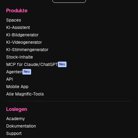
Produkte
Spaces
KI-Assistent
KI-Bildgenerator
KI-Videogenerator
KI-Stimmengenerator
Stock-Inhalte
MCP für Claude/ChatGPT
Neu
Agenten
Neu
API
Mobile App
Alle Magnific-Tools
Loslegen
Academy
Dokumentation
Support