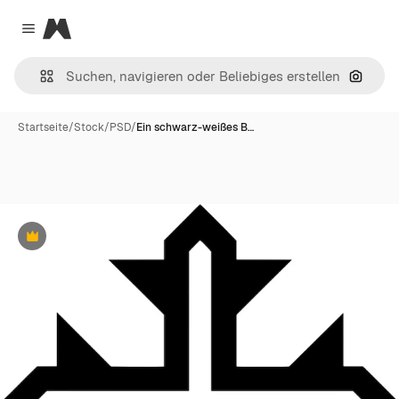
Magnific
Close menu
Nach B
Startseite
/
Stock
/
PSD
/
Ein schwarz-weißes B…
Premium