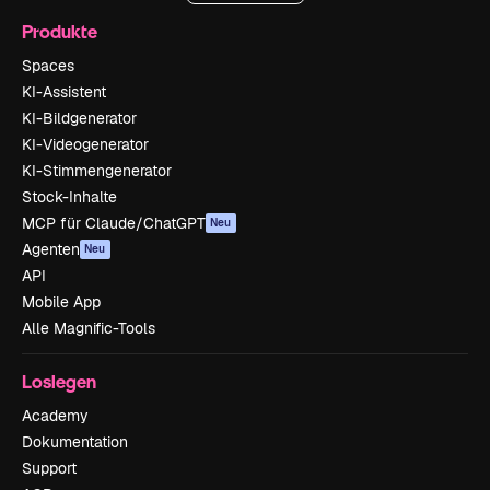
Produkte
Spaces
KI-Assistent
KI-Bildgenerator
KI-Videogenerator
KI-Stimmengenerator
Stock-Inhalte
MCP für Claude/ChatGPT
Neu
Agenten
Neu
API
Mobile App
Alle Magnific-Tools
Loslegen
Academy
Dokumentation
Support