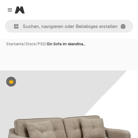
Magnific
Close menu
Nach B
Startseite
/
Stock
/
PSD
/
Ein Sofa im skandina…
Premium