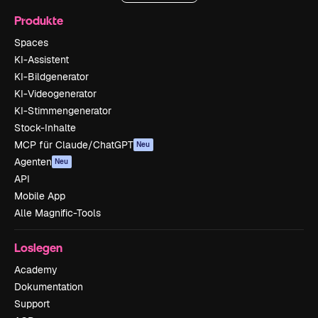
Produkte
Spaces
KI-Assistent
KI-Bildgenerator
KI-Videogenerator
KI-Stimmengenerator
Stock-Inhalte
MCP für Claude/ChatGPT
Neu
Agenten
Neu
API
Mobile App
Alle Magnific-Tools
Loslegen
Academy
Dokumentation
Support