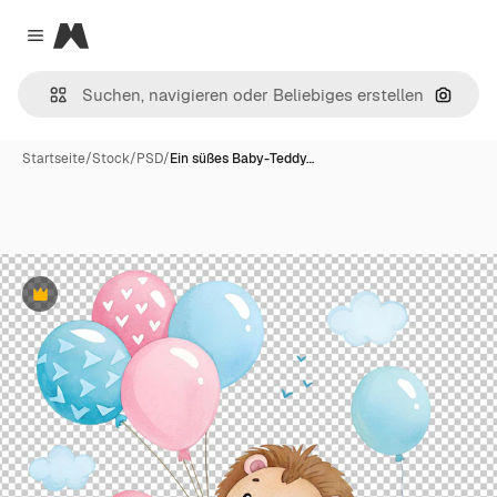
Magnific
Close menu
Nach B
Startseite
/
Stock
/
PSD
/
Ein süßes Baby-Teddy…
Premium