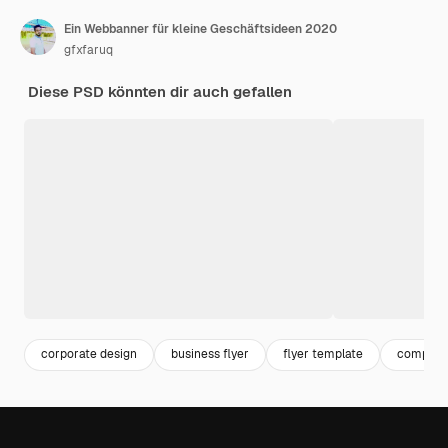
Ein Webbanner für kleine Geschäftsideen 2020
gfxfaruq
Diese PSD könnten dir auch gefallen
corporate design
business flyer
flyer template
company 