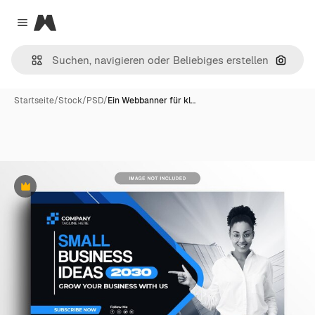
Magnific
Close menu
Nach B
Startseite
/
Stock
/
PSD
/
Ein Webbanner für kl…
Premium