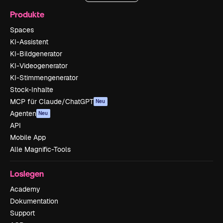
Produkte
Spaces
KI-Assistent
KI-Bildgenerator
KI-Videogenerator
KI-Stimmengenerator
Stock-Inhalte
MCP für Claude/ChatGPT
Neu
Agenten
Neu
API
Mobile App
Alle Magnific-Tools
Loslegen
Academy
Dokumentation
Support