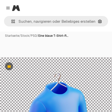
Magnific
Close menu
Nach B
Startseite
/
Stock
/
PSD
/
Eine blaue T-Shirt-R…
Premium