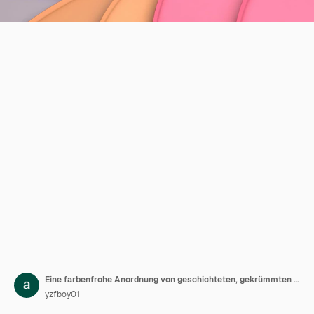
Eine farbenfrohe Anordnung von geschichteten, gekrümmten Formen in verschiedenen Farbtönen
yzfboy01