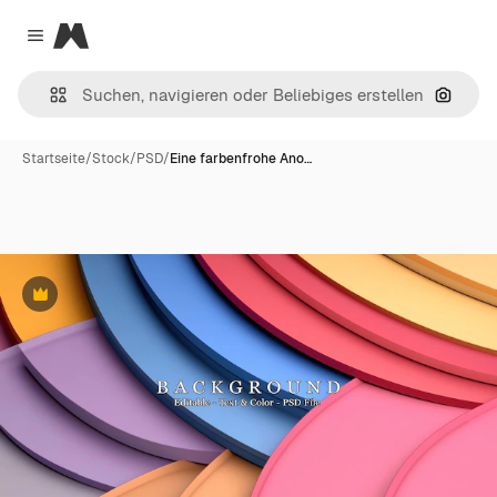
Magnific
Close menu
Nach B
Startseite
/
Stock
/
PSD
/
Eine farbenfrohe Ano…
Premium