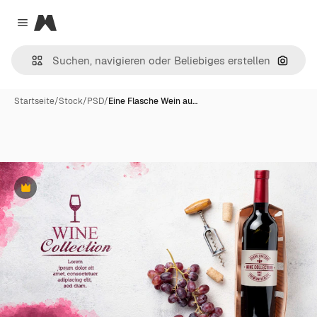
Magnific
Close menu
Nach B
Startseite
/
Stock
/
PSD
/
Eine Flasche Wein au…
Premium