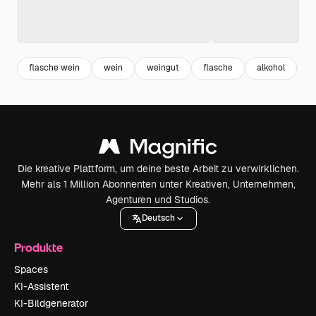
flasche wein
wein
weingut
flasche
alkohol
a
Die kreative Plattform, um deine beste Arbeit zu verwirklichen.
Mehr als 1 Million Abonnenten unter Kreativen, Unternehmen,
Agenturen und Studios.
Deutsch
Produkte
Spaces
KI-Assistent
KI-Bildgenerator