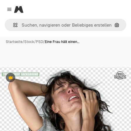
Magnific
Close menu
Nach B
Startseite
/
Stock
/
PSD
/
Eine Frau hält einen…
Premium