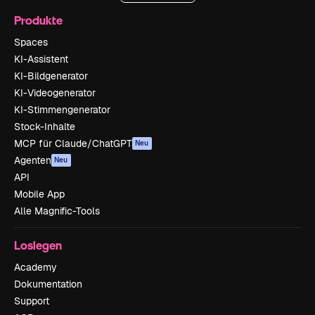
Produkte
Spaces
KI-Assistent
KI-Bildgenerator
KI-Videogenerator
KI-Stimmengenerator
Stock-Inhalte
MCP für Claude/ChatGPT
Neu
Agenten
Neu
API
Mobile App
Alle Magnific-Tools
Loslegen
Academy
Dokumentation
Support