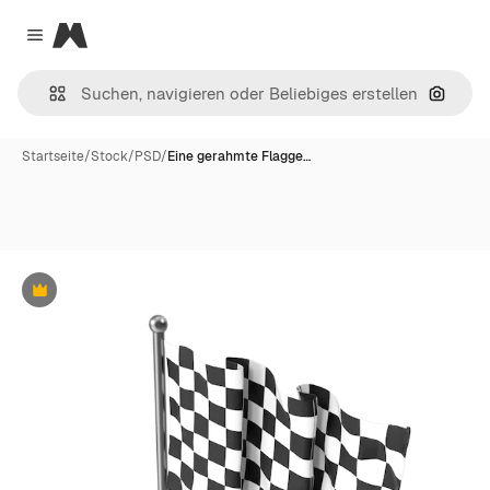
Magnific
Close menu
Nach B
Startseite
/
Stock
/
PSD
/
Eine gerahmte Flagge…
Premium