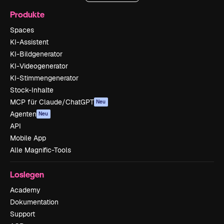
Produkte
Spaces
KI-Assistent
KI-Bildgenerator
KI-Videogenerator
KI-Stimmengenerator
Stock-Inhalte
MCP für Claude/ChatGPT
Neu
Agenten
Neu
API
Mobile App
Alle Magnific-Tools
Loslegen
Academy
Dokumentation
Support