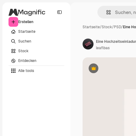
Erstellen
Startseite
/
Stock
/
PSD
/
Eine Ho
Startseite
Suchen
Eine Hochzeitseinladu
leaflbas
Stock
Entdecken
Alle tools
Premium