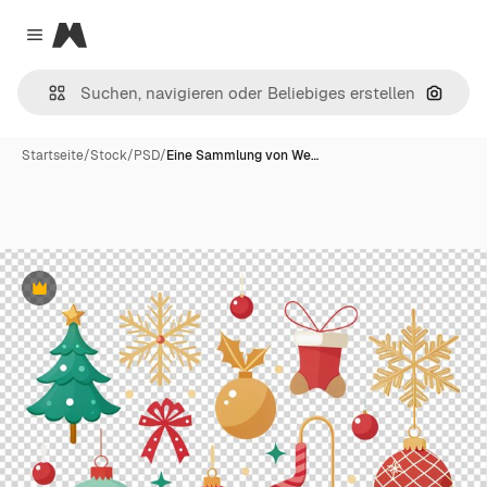
Magnific
Close menu
Nach B
Startseite
/
Stock
/
PSD
/
Eine Sammlung von We…
Premium