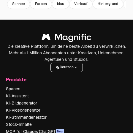
Schnee
Farben
blau
Verkauf
Hintergrund
Te
Die kreative Plattform, um deine beste Arbeit zu verwirklichen.
Mehr als 1 Million Abonnenten unter Kreativen, Unternehmen,
Agenturen und Studios.
Deutsch
Produkte
Spaces
KI-Assistent
KI-Bildgenerator
KI-Videogenerator
KI-Stimmengenerator
Stock-Inhalte
MCP für Claude/ChatGPT
Neu