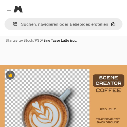
Magnific
Close menu
Nach B
Startseite
/
Stock
/
PSD
/
Eine Tasse Latte iso…
Premium