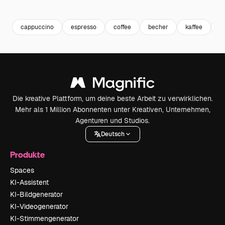
Premium
Premium
Generiert von KI
Premium
Premium
Generiert v
cappuccino
espresso
coffee
becher
kaffee
k
Die kreative Plattform, um deine beste Arbeit zu verwirklichen.
Mehr als 1 Million Abonnenten unter Kreativen, Unternehmen,
Agenturen und Studios.
Deutsch
Produkte
Spaces
KI-Assistent
KI-Bildgenerator
KI-Videogenerator
KI-Stimmengenerator