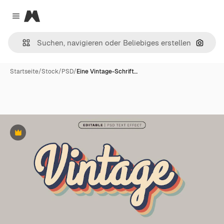
Magnific
Close menu
Nach B
Startseite
/
Stock
/
PSD
/
Eine Vintage-Schrift…
Premium