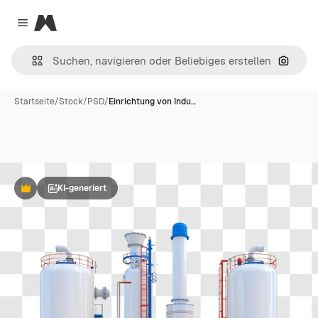
Magnific
Close menu
Nach B
Startseite
/
Stock
/
PSD
/
Einrichtung von Indu…
KI-generiert
Premium