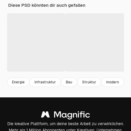
Diese PSD könnten dir auch gefallen
Energie
Infrastruktur
Bau
Struktur
modern
I
Die kreative Plattform, um deine beste Arbeit zu verwirklichen.
Mehr als 1 Million Abonnenten unter Kreativen, Unternehmen,