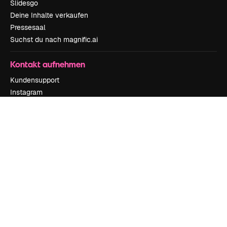
Slidesgo
Deine Inhalte verkaufen
Pressesaal
Suchst du nach magnific.ai
Kontakt aufnehmen
Kundensupport
Instagram
YouTube
LinkedIn
TikTok
Discord
X
Reddit
Copyright © 2010-
2026
Freepik Company S.L.U.
Alle Rechte vorbehalten
.