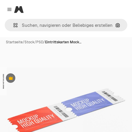
Magnific
Close menu
Nach B
Startseite
/
Stock
/
PSD
/
Eintrittskarten Mock…
Premium