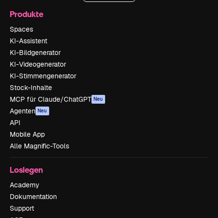
Produkte
Spaces
KI-Assistent
KI-Bildgenerator
KI-Videogenerator
KI-Stimmengenerator
Stock-Inhalte
MCP für Claude/ChatGPT
Neu
Agenten
Neu
API
Mobile App
Alle Magnific-Tools
Loslegen
Academy
Dokumentation
Support