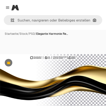
Magnific
Close menu
Nach B
Startseite
/
Stock
/
PSD
/
Elegante Harmonie Re…
Premium