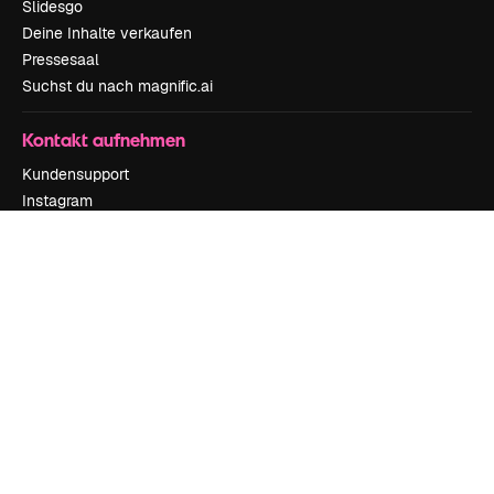
Slidesgo
Deine Inhalte verkaufen
Pressesaal
Suchst du nach magnific.ai
Kontakt aufnehmen
Kundensupport
Instagram
YouTube
LinkedIn
TikTok
Discord
X
Reddit
Copyright © 2010-
2026
Freepik Company S.L.U.
Alle Rechte vorbehalten
.