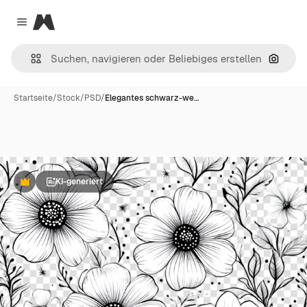
Magnific
Close menu
Nach B
Startseite
/
Stock
/
PSD
/
Elegantes schwarz-we…
KI-generiert
Premium