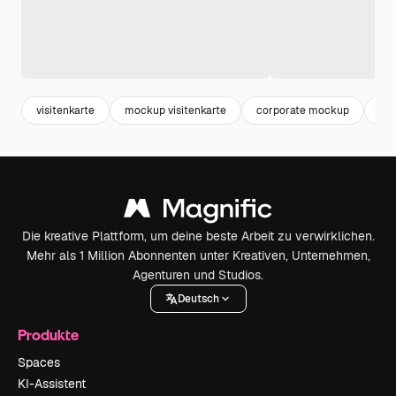
visitenkarte
mockup visitenkarte
corporate mockup
br
Die kreative Plattform, um deine beste Arbeit zu verwirklichen.
Mehr als 1 Million Abonnenten unter Kreativen, Unternehmen,
Agenturen und Studios.
Deutsch
Produkte
Spaces
KI-Assistent