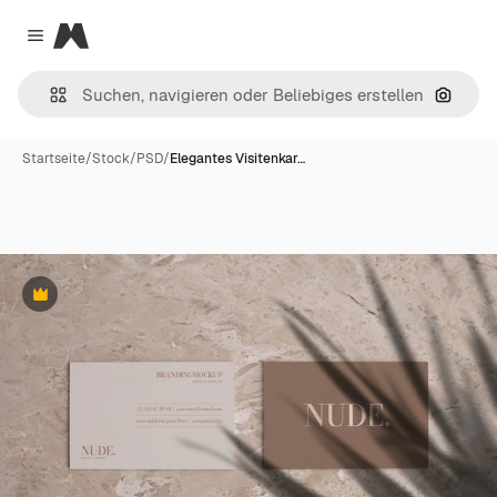
Magnific
Close menu
Nach B
Startseite
/
Stock
/
PSD
/
Elegantes Visitenkar…
Premium