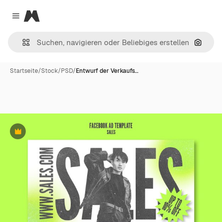
Magnific
Close menu
Nach B
Startseite
/
Stock
/
PSD
/
Entwurf der Verkaufs…
Premium