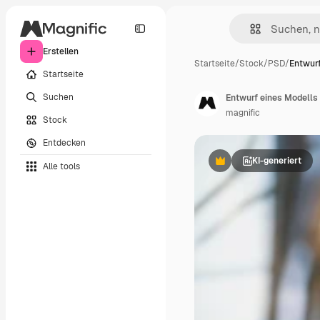
Erstellen
Startseite
/
Stock
/
PSD
/
Entwurf
Startseite
Suchen
Entwurf eines Modells
magnific
Stock
Entdecken
KI-generiert
Alle tools
Premium