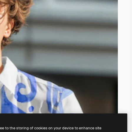
ree to the storing of cookies on your device to enhance site
serem
KI-Bildgenerator
erstellen.