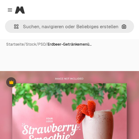
Magnific
Close menu
Nach B
Startseite
/
Stock
/
PSD
/
Erdbeer-Getränkemenü…
Premium