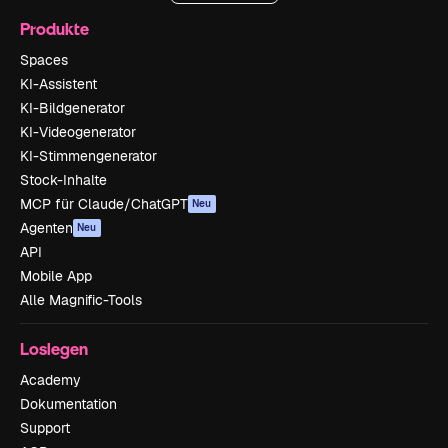
Produkte
Spaces
KI-Assistent
KI-Bildgenerator
KI-Videogenerator
KI-Stimmengenerator
Stock-Inhalte
MCP für Claude/ChatGPT
Neu
Agenten
Neu
API
Mobile App
Alle Magnific-Tools
Loslegen
Academy
Dokumentation
Support