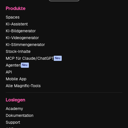
Produkte
Spaces
KI-Assistent
KI-Bildgenerator
KI-Videogenerator
KI-Stimmengenerator
Stock-Inhalte
MCP für Claude/ChatGPT
Neu
Agenten
Neu
API
Mobile App
Alle Magnific-Tools
Loslegen
Academy
Dokumentation
Support