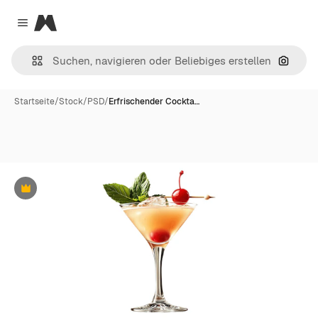
Magnific
Close menu
Nach B
Startseite
/
Stock
/
PSD
/
Erfrischender Cockta…
Premium