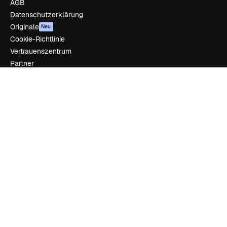
AGB
Datenschutzerklärung
Originale
Neu
Cookie-Richtlinie
Vertrauenszentrum
Partner
Unternehmen
Unternehmen
Preise
Über uns
Reviews
Karriere
Suchtrends
Blog
Veranstaltungen
Slidesgo
Deine Inhalte verkaufen
Pressesaal