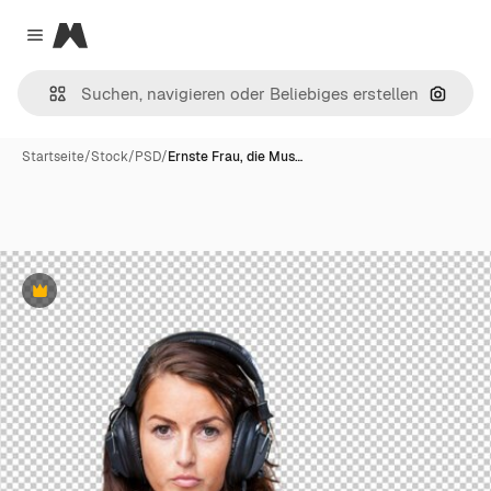
Magnific
Close menu
Nach B
Startseite
/
Stock
/
PSD
/
Ernste Frau, die Mus…
Premium