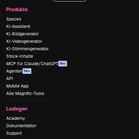
Produkte
Spaces
KI-Assistent
KI-Bildgenerator
KI-Videogenerator
KI-Stimmengenerator
Stock-Inhalte
MCP für Claude/ChatGPT
Neu
Agenten
Neu
API
Mobile App
Alle Magnific-Tools
Loslegen
Academy
Dokumentation
Support