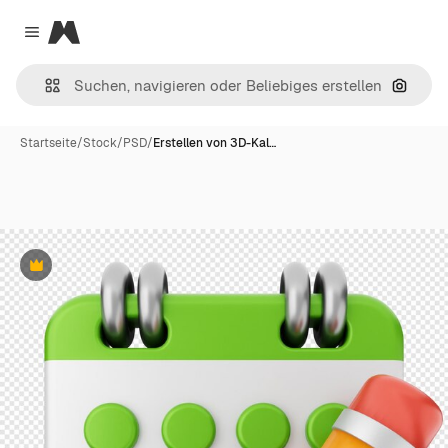
Magnific
Close menu
Nach B
Startseite
/
Stock
/
PSD
/
Erstellen von 3D-Kal…
Premium