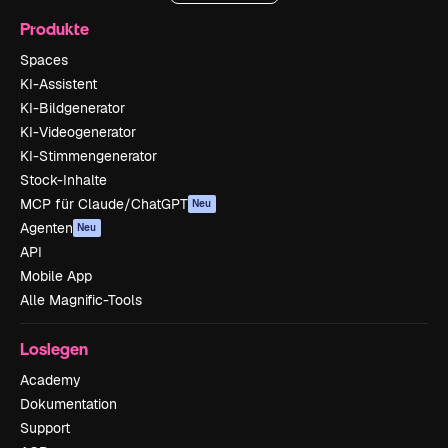
Produkte
Spaces
KI-Assistent
KI-Bildgenerator
KI-Videogenerator
KI-Stimmengenerator
Stock-Inhalte
MCP für Claude/ChatGPT
Neu
Agenten
Neu
API
Mobile App
Alle Magnific-Tools
Loslegen
Academy
Dokumentation
Support