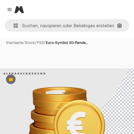
Magnific
Close menu
Nach B
Startseite
/
Stock
/
PSD
/
Euro-Symbol 3D-Rende…
Premium