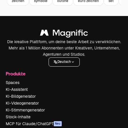
zeichen
symbole
outline
euro zeichen
set
ga
Die kreative Plattform, um deine beste Arbeit zu verwirklichen.
Mehr als 1 Million Abonnenten unter Kreativen, Unternehmen,
Agenturen und Studios.
Deutsch
Produkte
Spaces
KI-Assistent
KI-Bildgenerator
KI-Videogenerator
KI-Stimmengenerator
Stock-Inhalte
MCP für Claude/ChatGPT
Neu