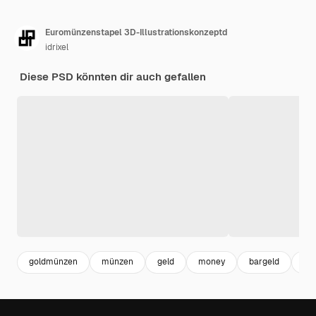
Euromünzenstapel 3D-Illustrationskonzeptd
idrixel
Diese PSD könnten dir auch gefallen
goldmünzen
münzen
geld
money
bargeld
ec