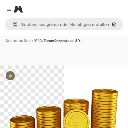
Magnific
Close menu
Nach B
Startseite
/
Stock
/
PSD
/
Euromünzenstapel 3D-…
Premium